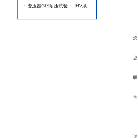
变压器GIS耐压试验：UHV系列串联谐振装置的操作流程与防护要点
您
您
联
常
详