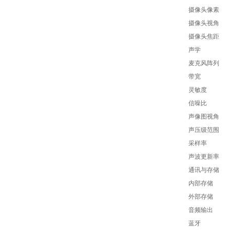
摄像头像素
摄像头视角
摄像头焦距
声学
麦克风阵列
带宽
灵敏度
信噪比
声像图视角
声压级范围
采样率
声波更新率
通讯与存储
内部存储
外部存储
音频输出
蓝牙