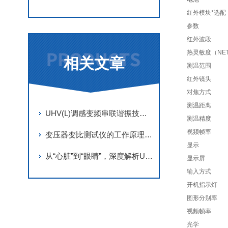
红外模块*选配
参数
红外波段
热灵敏度（NE
相关文章
测温范围
红外镜头
对焦方式
测温距离
UHV(L)调感变频串联谐振技术解析
测温精度
视频帧率
变压器变比测试仪的工作原理与功能介绍
显示
从“心脏”到“眼睛”，深度解析UHV电缆交流耐压串联谐振的精密结构
显示屏
输入方式
开机指示灯
图形分别率
视频帧率
光学