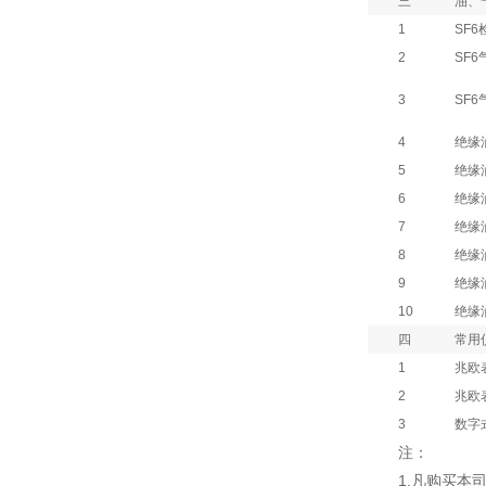
三
油、
1
SF6
2
SF
3
SF
4
绝缘
5
绝缘
6
绝缘
7
绝缘
8
绝缘
9
绝缘
10
绝缘
四
常用
1
兆欧
2
兆欧
3
数字
注：
1.凡购买