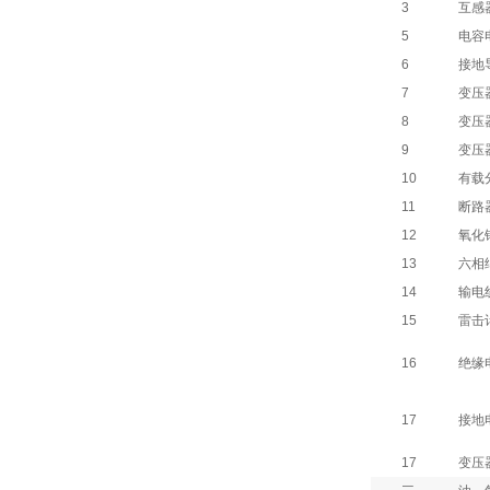
3
互感
5
电容
6
接地
7
变压
8
变压
9
变压
10
有载
11
断路
12
氧化
13
六相
14
输电
15
雷击
16
绝缘
17
接地
17
变压