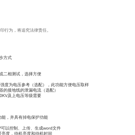
复印行为，将追究法律责任。
步方式
或二相测试，选择方便
场强度为电压参考（选配），此功能方便电压取样
器的接地线的泄漏电流（选配）
0KV及上电压等级需要
功能，并具有掉电保护功能
可以控制、上传、生成word文件
景亮度，待机亮度和待机时间