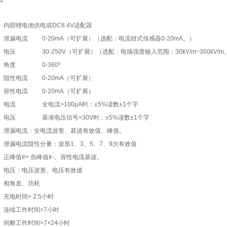
内部锂电池供电或DC8.4V适配器
泄漏电流
0-20mA（可扩展）（选配：电流钳式传感器0-20mA。）
电压
30-250V（可扩展）（选配：电场强度输入范围：30kV/m~300kV/m
角度
0-360º
阻性电流
0-20mA（可扩展）
容性电流
0-20mA（可扩展）
电流
全电流>100μA时：±5%读数±1个字
电压
基准电压信号>30V时：±5%读数±1个字
泄漏电流：全电流波形、基波有效值、峰值。
泄漏电流阻性分量：波形1、3、5、7、9次有效值
正峰值Ir+ 负峰值Ir-。容性电流基波。
电压：电压波形、电压有效值
相角差、功耗
充电时间> 2.5小时
连续工作时间>7小时
间断工作时间>7×24小时