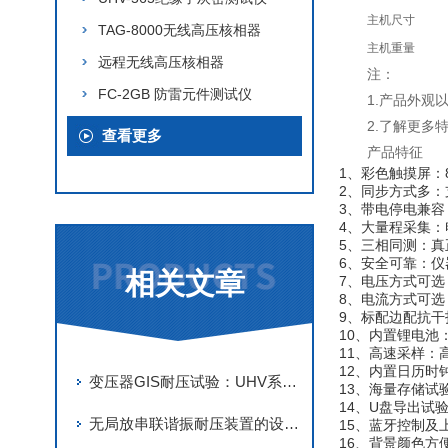
主机尺寸
TAG-8000无线高压核相器
主机重量
远程无线高压核相器
注：
FC-2GB 防雷元件测试仪
1.产品外
2.了解更多
查看更多
产品特征
1、彩色触摸屏：
2、同步方式多
3、带电停电兼
4、大量程采集：电
5、三相同测：
6、安全可靠：仪
相关文章
7、电压方式可
8、电流方式可
9、标配边配抗干
10、内置锂电池
11、高速采样
12、内置日历时
变压器GIS耐压试验：UHV系列串联谐振装置的操作流程与防护要点
13、海量存储
14、U盘导出试
无局放串联谐振耐压装置的设计原理与“零局放“指标实现的关键技术
15、蓝牙控制及
16、背景颜色