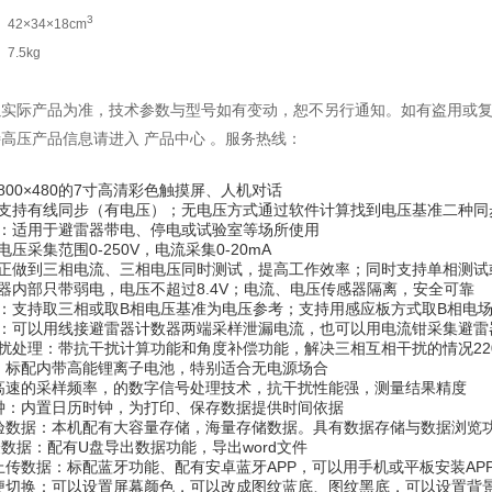
3
42×34×18cm
7.5kg
观以实际产品为准，技术参数与型号如有变动，恕不另行通知。如有盗用或
特高压产品信息请进入 产品中心 。服务热线：
800×480的7寸高清彩色触摸屏、人机对话
：支持有线同步（有电压）；无电压方式通过软件计算找到电压基准二种同
容：适用于避雷器带电、停电或试验室等场所使用
压采集范围0-250V，电流采集0-20mA
真正做到三相电流、三相电压同时测试，提高工作效率；同时支持单相测试
器内部只带弱电，电压不超过8.4V；电流、电压传感器隔离，安全可靠
选：支持取三相或取B相电压基准为电压参考；支持用感应板方式取B相电
选：可以用线接避雷器计数器两端采样泄漏电流，也可以用电流钳采集避雷
扰处理：带抗干扰计算功能和角度补偿功能，解决三相互相干扰的情况22
：标配内带高能锂离子电池，特别适合无电源场合
：高速的采样频率，的数字信号处理技术，抗干扰性能强，测量结果精度
钟：内置日历时钟，为打印、保存数据提供时间依据
试验数据：本机配有大容量存储，海量存储数据。具有数据存储与数据浏览
验数据：配有U盘导出数据功能，导出word文件
上传数据：标配蓝牙功能、配有安卓蓝牙APP，可以用手机或平板安装APP
方便切换：可以设置屏幕颜色，可以改成图纹蓝底、图纹黑底，可以设置背