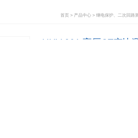
首页
>
产品中心
>
继电保护、二次回路
UHV-201 高压CT变比
简要描述：
绝缘杆轻便，具有防潮﹑耐高温﹑
有：高低压钳形电流表、高空电流测试仪等产
产品型号：
更新时间：
2026-08-04