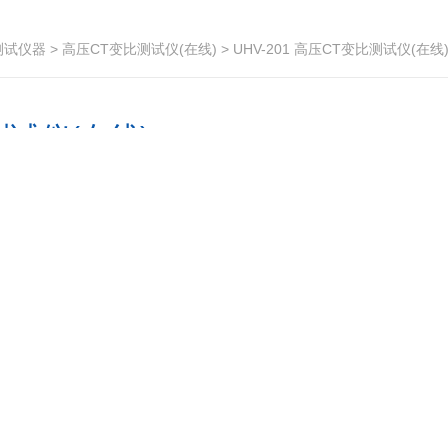
测试仪器
>
高压CT变比测试仪(在线)
> UHV-201 高压CT变比测试仪(在线
测试仪(在线)
抗冲击﹑抗弯﹑高绝缘特点超大存储空间，能存储3000组数据同时具
品的功能
厂商性质：
生产厂家
访 问 量：
114