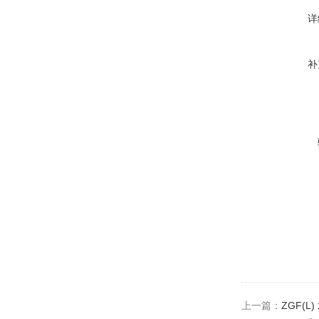
详
补
上一篇：
ZGF(