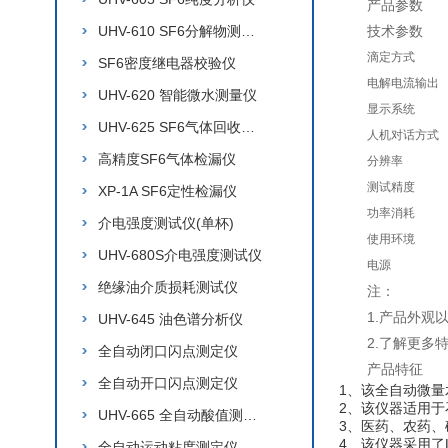
产品参数
UHV-610 SF6分解物测试仪
技术参数
滴定方式
SF6密度继电器校验仪
电解电流输出
UHV-620 智能微水测量仪
显示系统
UHV-625 SF6气体回收装置
人机对话方式
高精度SF6气体检漏仪
分辨率
测试精度
XP-1A SF6定性检漏仪
功率消耗
介电强度测试仪(单杯)
使用环境
UHV-680S介电强度测试仪
电源
绝缘油介质损耗测试仪
注：
1.产品外
UHV-645 油色谱分析仪
2.了解更多
全自动闭口闪点测定仪
产品特征
全自动开口闪点测定仪
1、该全自动微
2、该仪器适用
UHV-665 全自动酸值测定仪
3、医药、农药、
4、该仪器采用了
全自动运动粘度测定仪