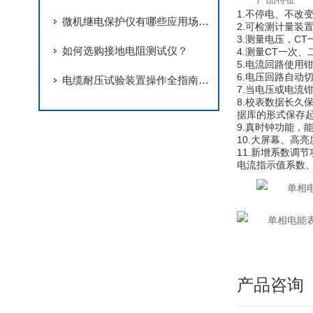
1.不停电、不改
微机继电保护仪有哪些应用场景？
2.可检测计量装
3.测量电压，C
如何选购接地电阻测试仪？
4.测量CT一次
5.电流回路使用
6.电压回路自
电缆耐压试验装置操作全指南：安全与效率并重的关键要点
7.当电压或电流
8.校表数据长久
据库的形式保存
9.真时钟功能，
10.大屏幕、
11.新增系数调
电流指示值系数
产品咨询