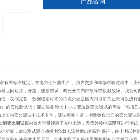
产品咨询
及国家有关标准规定，在电力变压器生产 、用户交接和检修试验过程中，
压器匝间短路，开路，连接错误，调压开关内部故障或接触故障。我公司
简便，功能完备，数据稳定可靠的特点外还是国内到目前为止款可以进行
角）的变比测试仪；能适应各种大中小型变压器变比测试的需要（包括Z
为止国内变比测试中技术非常，测试项目非常，测量参数全面的变比测试
 多功能变比测试仪
内置大容量锂离子充电电池，无需外接电源即可进行测试
保护功能，输出测试源自动探测负载电流并做出相应的保护，停止测试并
屏幕真彩色液晶做为显示器，全中文图形化操作界面并配有汉字提示信息