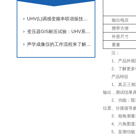
UHV(L)调感变频串联谐振技术解析
输出电压
携带方便
变压器GIS耐压试验：UHV系列串联谐振装置的操作流程与防护要点
外形尺寸
声学成像仪的工作流程来了解下！
重量
注：
1、产品外
2、了解更多
产品特征
1、真正三相
输出，测试结果
2、功能：
位置、分接值等参
3、相角测量
4、六角图
5、盲测功