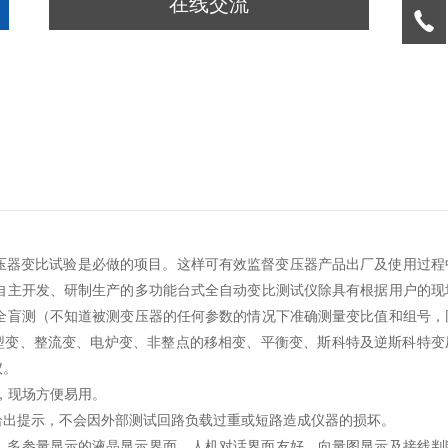
在线交流
变压器变比试验是必做的项目。这样可有效监督变压器产品出厂及使用过程
自主开发、研制生产的多功能台式全自动变比测试仪除具有根据用户的现
全盲测（不知道被测变压器的任何参数的情况下准确测量变比值和组号，
型变、整流变、电炉变、非整点的移相变、平衡变、斯科特及逆斯科特变
仪。
，现场方便易用。
给出提示，不会因外部测试回路负载过重或短路造成仪器的损坏。
、多参量显示的液晶显示界面，人机对话界面友好，向量图显示及接线判