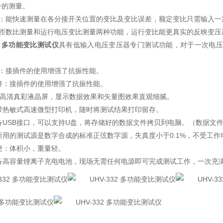
号的测量。
试：能快速测量在各分接开关位置的变比及变比误差，额定变比只需输入一
有匝数比测量和运行电压变比测量两种功能，运行变比能更真实的反映变压
32 多功能变比测试仪
具有低输入电压变压器专门测试功能，对于一次电压
好：接插件的使用增强了抗振性能。
好：接插件的使用增强了抗振性能。
寸高清真彩液晶屏，显示数据效果和矢量图效果直观细腻。
自带热敏式高速微型打印机，随时将测试结果打印留存。
备USB接口，可以支持U盘，将存储好的数据文件拷贝到电脑。（数据文
所用的测试源是数字合成的标准正弦数字源，失真度小于0.1%，不受工
便：体积小，重量轻。
备高容量锂离子充电电池，现场无需任何电源即可完成测试工作，一次充满