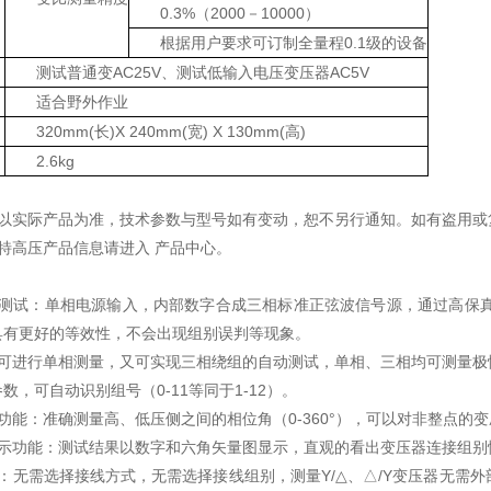
0.3%（2000－10000）
根据用户要求可订制全量程0.1级的设备
测试普通变AC25V、测试低输入电压变压器AC5V
适合野外作业
320mm(长)X 240mm(宽) X 130mm(高)
2.6kg
观以实际产品为准，技术参数与型号如有变动，恕不另行通知。如有盗用或
特高压产品信息请进入 产品中心。
测试：单相电源输入，内部数字合成三相标准正弦波信号源，通过高保真功
具有更好的等效性，不会出现组别误判等现象。
既可进行单相测量，又可实现三相绕组的自动测试，单相、三相均可测量极性
数，可自动识别组号（0-11等同于1-12）。
功能：准确测量高、低压侧之间的相位角（0-360°），可以对非整点的
显示功能：测试结果以数字和六角矢量图显示，直观的看出变压器连接组别
能：无需选择接线方式，无需选择接线组别，测量Y/△、△/Y变压器无需