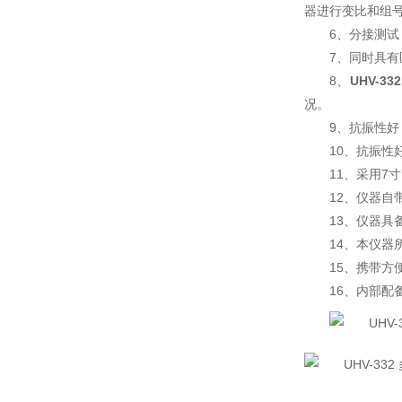
器进行变比和组
6、分接测
7、同时具
8、
UHV-3
况。
9、抗振性
10、抗振性
11、采用7
12、仪器
13、仪器具
14、本仪器
15、携带方
16、内部配