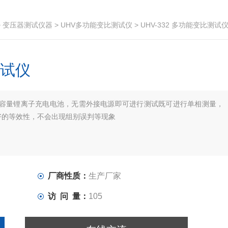
>
变压器测试仪器
>
UHV多功能变比测试仪
> UHV-332 多功能变比测试
测试仪
内置大容量锂离子充电电池，无需外接电源即可进行测试既可进行单相测量，
好的等效性，不会出现组别误判等现象
厂商性质：
生产厂家
访 问 量：
105