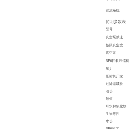
过滤系统
简明参数表
型号
真空泵抽速
极限真空度
真空泵
SF6回收压缩
压力
压缩机厂家
过滤器颗粒
油份
酸值
可水解氟化物
生物毒性
水份
SF6纯度