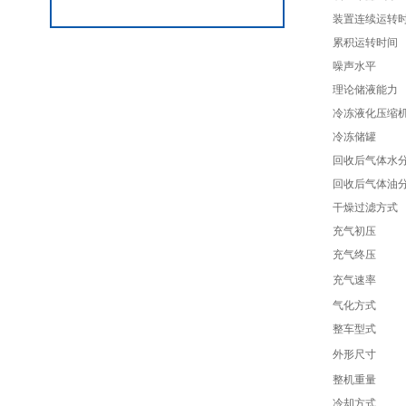
装置连续运转
累积运转时间
噪声水平
理论储液能力
冷冻液化压缩
冷冻储罐
回收后气体水
回收后气体油
干燥过滤方式
充气初压
充气终压
充气速率
气化方式
整车型式
外形尺寸
整机重量
冷却方式