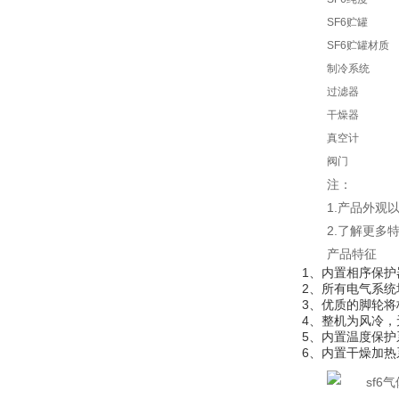
SF6贮罐
SF6贮罐材质
制冷系统
过滤器
干燥器
真空计
阀门
注：
1.产品外
2.了解更多
产品特征
1、内置相序保
2、所有电气系统
3、优质的脚轮
4、整机为风冷，
5、内置温度保护
6、内置干燥加