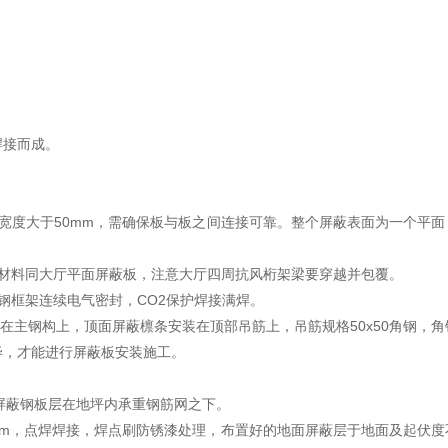
焊接而成。
宽度大于50mm，需确保板与板之间连接可靠。整个屏蔽表面为一个平面
材料同大厅平面屏蔽板，注意大厅四周抗风桁架梁要穿越并包覆。
钢框架连续电气密封，CO2保护焊接满焊。
装固定在主钢构上，顶面屏蔽檩条安装在顶部吊筋上，吊筋规格50x50角钢，角
毕，才能进行屏蔽板安装施工。
地面屏蔽钢板层在地坪内承重钢筋网之下。
0mm，点焊焊接，焊点刷防锈漆处理，布置好的地面屏蔽层于地面及起伏度