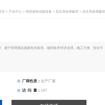
首页
>
产品中心
>
局部放电试验设备
>
高压局放屏蔽室
> 高压局放屏蔽
理、易于管理满足国家有关标准，做到技术经济合理，施工方便、安全可
厂商性质：
生产厂家
访 问 量：
147