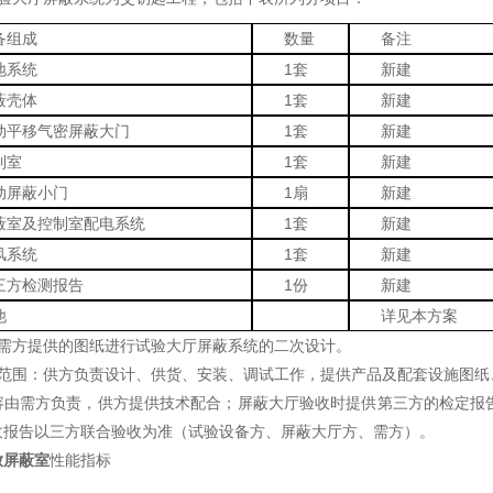
备组成
数量
备注
地系统
1套
新建
蔽壳体
1套
新建
动平移气密屏蔽大门
1套
新建
制室
1套
新建
动屏蔽小门
1扇
新建
蔽室及控制室配电系统
1套
新建
风系统
1套
新建
三方检测报告
1份
新建
他
详见本方案
照需方提供的图纸进行试验大厅屏蔽系统的二次设计。
货范围：供方负责设计、供货、安装、调试工作，提供产品及配套设施图纸
容由需方负责，供方提供技术配合；屏蔽大厅验收时提供第三方的检定报
收报告以三方联合验收为准（试验设备方、屏蔽大厅方、需方）。
放屏蔽室
性能指标