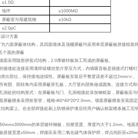
≤1.0Ω
地坪
≥1000MΩ
屏蔽室与母建筑物
≥10kΩ
≤2.0pC
体设计方案
厅为六面屏蔽体结构，其四面墙体及顶棚屏蔽均采用单层屏蔽板拼接组装
面五个面的屏蔽
墙面采用隐形拼装式结构，2.0厚镀锌板加工而成的屏蔽板。
板的接缝处连接采用满焊或螺丝垫片穿压方式，内墙吸音板是插接式打螺钉
突出部位，保持接地连续性。屏蔽板安装后平整度误差不超过2mm/㎡。
的所有阴、阳转角均采用屏蔽穿孔板，大厅竖向阴角做成圆角。连接方式和
板孔洞处的结构形式：在屏蔽板与门、孔洞相接处添加钢框架，屏蔽板应与
面屏蔽檩条采用矩形管，规格≮60*40*20*2.0mm。墙面屏蔽檩条安
主结构梁上。在全部焊接处刷上防锈保护漆后经用户确认框架檩条施工完
250mmx3000mm的单层镀锌钢板，丝梗宽度、厚度均大于1.2mm。
板搭接宽度≥50mm，焊接应采用二氧化碳气体保护焊，焊点间距应≤2