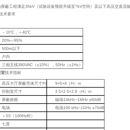
屏蔽工程满足35kV（试验设备预留升级至?kV空间）及以下高压交直
技术要求
－10℃，＋40℃
20%—95%
500m以下
户内
三相五线380VAC（±10%），50Hz（±1Hz）
蔽室
技术指标
高压大厅屏蔽壳体尺寸约
9×5×4（H）m
控制室尺寸
3.5×2.5×2.8（H）m
屏蔽效能
磁场14kHz~1MHz ≥60dB
电场
电场100 kHz~1GHz ≥70dB
＜5S（100Hz时）
七度