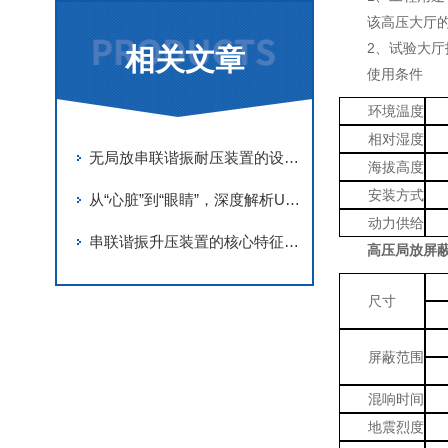
该高压大厅的
2、试验大厅
相关文章
使用条件
环境温度
相对湿度
无局放串联谐振耐压装置的设计原理与“零局放“指标实现的关键技术
海拔高度
安装方式
从“心脏”到“眼睛”，深度解析UHV电缆交流耐压串联谐振的精密结构
动力供给
串联谐振升压装置的核心特征深度解析
高压局放屏
尺寸
屏蔽范围
混响时间
地震烈度