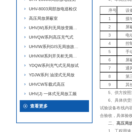
UHV-8003局部放电巡检仪
序号
设
高压局放屏蔽室
1
接
2
屏
UHV(W)系列无局放变频电源
3
电
UHVQW系列高压充气式
4
控
UHVIW系列GIS无局放故障模
5
手
UHVKW系列开关柜无局放模
6
屏
YDQW系列充气式无局放试
7
通
YDJW系列 油浸式无局放
8
第
UHVCW车载式高压
9
其
5、供方按
UHV(J) 一体式无局放工频
6、具体供
查看更多
试验设备布线内
合验收，具体验
二、
高压局
1、工程用途