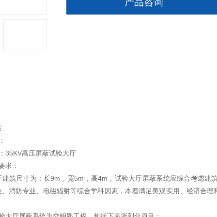
产品咨询
述
：
：35KV高压屏蔽试验大厅
要求：
厅建筑尺寸为：长9m，宽5m，高4m，试验大厅屏蔽系统应综合考虑建
业、消防专业、电磁辐射等综合学科因素，本着满足美观实用、经济合理
试验大厅屏蔽系统为交钥匙工程，包括下表所列分项目：