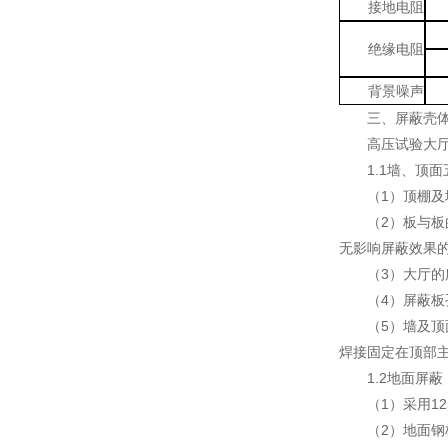
接地电阻
绝缘电阻
背景噪声
三、屏蔽壳
高压试验大
1.1墙、顶
（1）顶棚及
（2）板与
无影响屏蔽效果的
（3）大厅
（4）屏蔽
（5）墙及顶
焊接固定在顶部
1.2地面屏蔽
（1）采用1
（2）地面钢