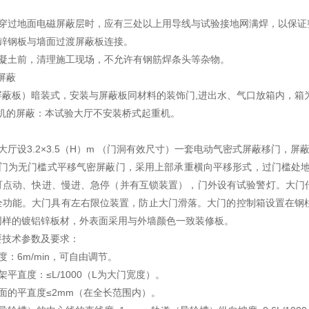
极穿过地面电磁屏蔽层时，应有三处以上用导线与试验接地网满焊，以保证
镀锌钢板与墙面过渡屏蔽板连接。
混凝土前，清理施工现场，不允许有钢筋焊条头等杂物。
屏蔽
屏蔽板）暗装式，安装与屏蔽板同材料的装饰门,进出水、气口放箱内，箱
重机的屏蔽：本试验大厅不安装桥式起重机。
大厅设3.2×3.5（H）m （门洞有效尺寸）一套电动气密式屏蔽移门，
大门为无门槛式平移气密屏蔽门，采用上部承重横向平移形式，过门槛处地
可点动、快进、慢进、急停（并有互锁装置），门外设有试验警灯。大门传
全功能。大门具有左右限位装置，防止大门滑落。大门的控制箱设置在钢
同样的镀铝锌板材，外表面采用与外墙颜色一致装修板。
要技术参数及要求：
度：6m/min，可自由调节。
架平直度：≤L/1000（L为大门宽度）。
面的平直度≤2mm（在全长范围内）。