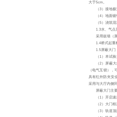
大于5cm。
（3）接地
（4）地面
（5）浇筑
1.3水、气点
采用嵌墙（
1.4桥式起
1.5屏蔽大门
（1）本试验
（2）屏蔽
（电气互锁），
具有红外防夹安
采用与大厅内侧
屏蔽大门主
（1）开启速
（2）大门框
（3）轨道顶